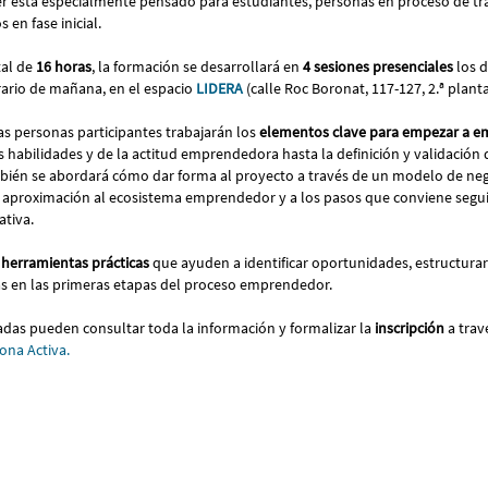
ler está especialmente pensado para estudiantes, personas en proceso de tra
 en fase inicial.
tal de
16 horas
, la formación se desarrollará en
4 sesiones presenciales
los d
ario de mañana, en el espacio
LIDERA
(calle Roc Boronat, 117-127, 2.ª plant
 las personas participantes trabajarán los
elementos clave para empezar a e
as habilidades y de la actitud emprendedora hasta la definición y validación 
ambién se abordará cómo dar forma al proyecto a través de un modelo de neg
 aproximación al ecosistema emprendedor y a los pasos que conviene segui
ativa.
 herramientas prácticas
que ayuden a identificar oportunidades, estructura
s en las primeras etapas del proceso emprendedor.
adas pueden consultar toda la información y formalizar la
inscripción
a trav
ona Activa.