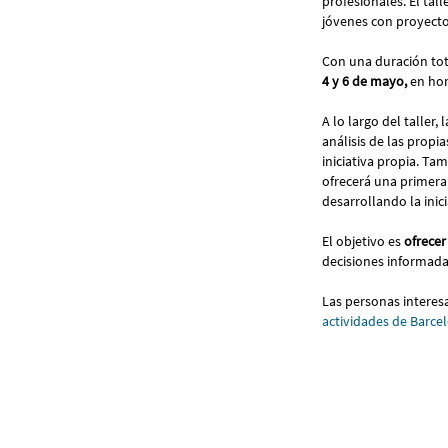
profesionales. El tal
jóvenes con proyectos
Con una duración to
4 y 6 de mayo,
en hor
A lo largo del taller,
análisis de las propi
iniciativa propia. T
ofrecerá una primera
desarrollando la inici
El objetivo es
ofrecer
decisiones informada
Las personas interes
actividades de Barcel