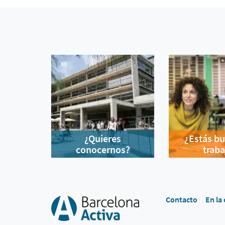
¿Quieres
¿Estás b
conocernos?
traba
Contacto
En la