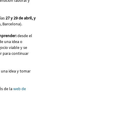
nsición laboral y
ías
27 y 29 de abril, y
a, Barcelona).
mprender:
desde el
de una idea o
ocio viable y se
r para continuar
r una idea y tomar
és de la
web de