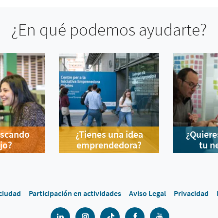
¿En qué podemos ayudarte?
uscando
¿Tienes una idea
¿Quiere
jo?
emprendedora?
tu n
 ciudad
Participación en actividades
Aviso Legal
Privacidad