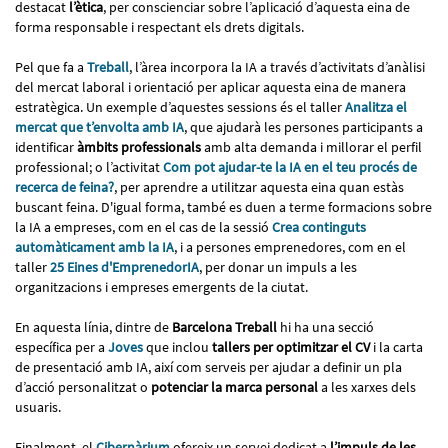
destacat
l’ètica
, per conscienciar sobre l’aplicació d’aquesta eina de
forma responsable i respectant els drets digitals.
Pel que fa a
Treball
, l’àrea incorpora la IA a través d’activitats d’anàlisi
del mercat laboral i orientació per aplicar aquesta eina de manera
estratègica. Un exemple d’aquestes sessions és el taller
Analitza el
mercat que t’envolta amb IA
, que ajudarà les persones participants a
identificar
àmbits professionals
amb alta demanda i millorar el perfil
professional; o l’activitat
Com pot ajudar-te la IA en el teu procés de
recerca de feina?
, per aprendre a utilitzar aquesta eina quan estàs
buscant feina. D'igual forma, també es duen a terme formacions sobre
la IA a empreses, com en el cas de la sessió
Crea continguts
automàticament amb la IA
, i a persones emprenedores, com en el
taller
25 Eines d'EmprenedorIA
, per donar un impuls a les
organitzacions i empreses emergents de la ciutat.
En aquesta línia, dintre de
Barcelona Treball
hi ha una secció
específica per a
Joves
que inclou
tallers per optimitzar el CV
i la carta
de presentació amb IA, així com serveis per ajudar a definir un pla
d’acció personalitzat o
potenciar la marca personal
a les xarxes dels
usuaris.
Finalment, el
Cibernàrium
ofereix un servei dedicat a
l’impuls de les