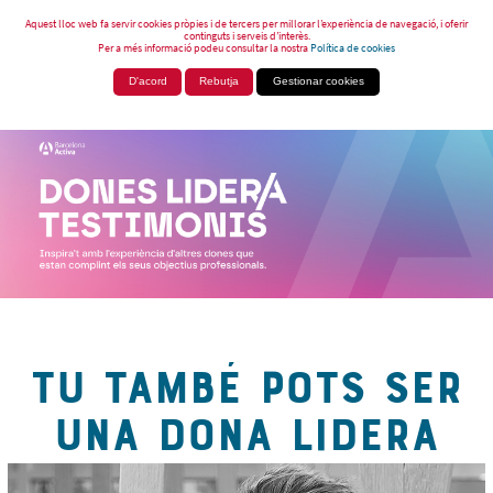
Aquest lloc web fa servir cookies pròpies i de tercers per millorar l’experiència de navegació, i oferir
continguts i serveis d’interès.
Per a més informació podeu consultar la nostra
Política de cookies
D'acord
Rebutja
Gestionar cookies
TU TAMBÉ POTS SER
UNA DONA LIDERA