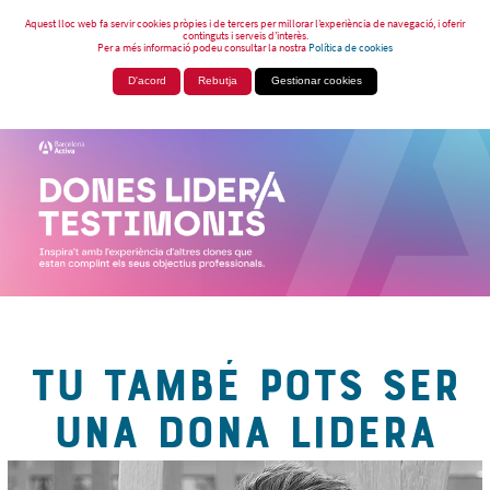
Aquest lloc web fa servir cookies pròpies i de tercers per millorar l’experiència de navegació, i oferir
continguts i serveis d’interès.
Per a més informació podeu consultar la nostra
Política de cookies
D'acord
Rebutja
Gestionar cookies
TU TAMBÉ POTS SER
UNA DONA LIDERA