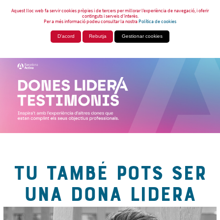
Aquest lloc web fa servir cookies pròpies i de tercers per millorar l’experiència de navegació, i oferir
continguts i serveis d’interès.
Per a més informació podeu consultar la nostra
Política de cookies
D'acord
Rebutja
Gestionar cookies
TU TAMBÉ POTS SER
UNA DONA LIDERA