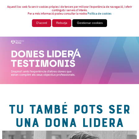
Aquest lloc web fa servir cookies pròpies i de tercers per millorar l’experiència de navegació, i oferir
continguts i serveis d’interès.
Per a més informació podeu consultar la nostra
Política de cookies
D'acord
Rebutja
Gestionar cookies
TU TAMBÉ POTS SER
UNA DONA LIDERA