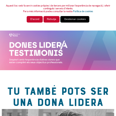
Aquest lloc web fa servir cookies pròpies i de tercers per millorar l’experiència de navegació, i oferir
continguts i serveis d’interès.
Per a més informació podeu consultar la nostra
Política de cookies
D'acord
Rebutja
Gestionar cookies
TU TAMBÉ POTS SER
UNA DONA LIDERA