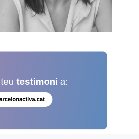
 teu
testimoni
a:
arcelonactiva.cat