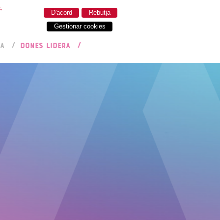
.
D'acord
Rebutja
Gestionar cookies
RA
DONES LIDERA