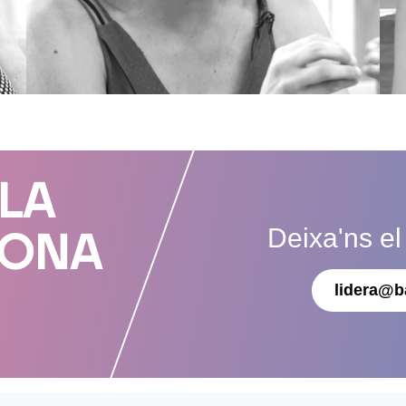
 LA
Deixa'ns el
DONA
lidera@b