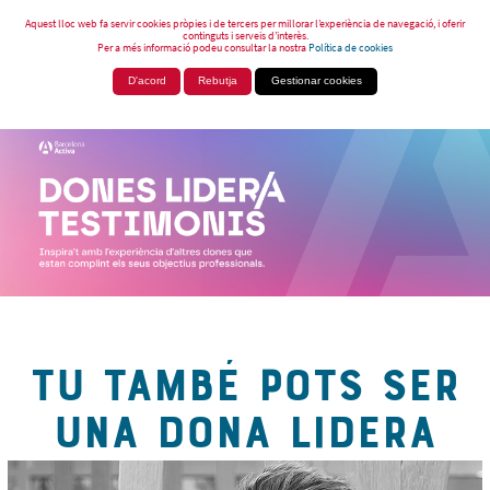
Aquest lloc web fa servir cookies pròpies i de tercers per millorar l’experiència de navegació, i oferir
continguts i serveis d’interès.
Per a més informació podeu consultar la nostra
Política de cookies
D'acord
Rebutja
Gestionar cookies
TU TAMBÉ POTS SER
UNA DONA LIDERA