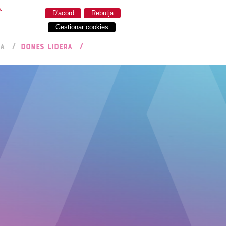
.
D'acord
Rebutja
Gestionar cookies
RA
DONES LIDERA