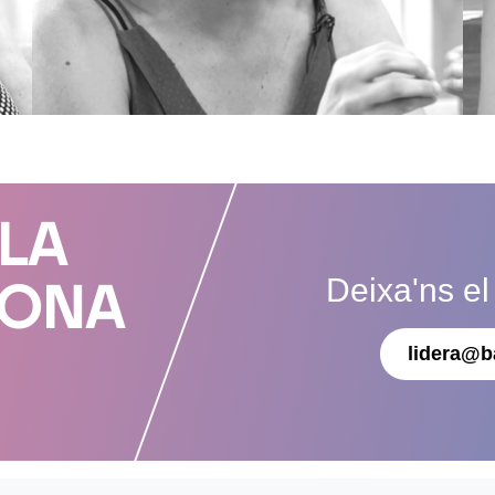
 LA
Deixa'ns el
DONA
lidera@b