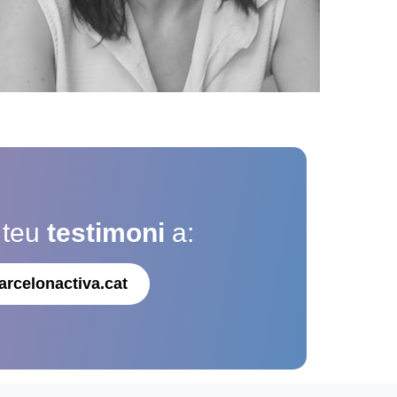
 teu
testimoni
a:
arcelonactiva.cat