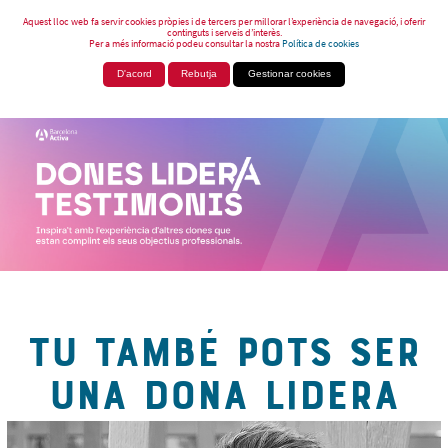
Aquest lloc web fa servir cookies pròpies i de tercers per millorar l’experiència de navegació, i oferir
continguts i serveis d’interès.
Per a més informació podeu consultar la nostra
Política de cookies
D'acord
Rebutja
Gestionar cookies
TU TAMBÉ POTS SER
UNA DONA LIDERA