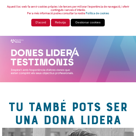
Aquest lloc web fa servir cookies pròpies i de tercers per millorar l’experiència de navegació, i oferir
continguts i serveis d’interès.
Per a més informació podeu consultar la nostra
Política de cookies
D'acord
Rebutja
Gestionar cookies
TU TAMBÉ POTS SER
UNA DONA LIDERA