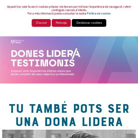
Aquest lloc web fa servir cookies pròpies i de tercers per millorar l’experiència de navegació, i oferir
continguts i serveis d’interès.
Per a més informació podeu consultar la nostra
Política de cookies
D'acord
Rebutja
Gestionar cookies
TU TAMBÉ POTS SER
UNA DONA LIDERA