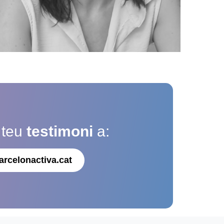
 teu
testimoni
a:
arcelonactiva.cat