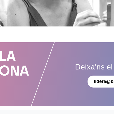
 LA
Deixa'ns el
DONA
lidera@b