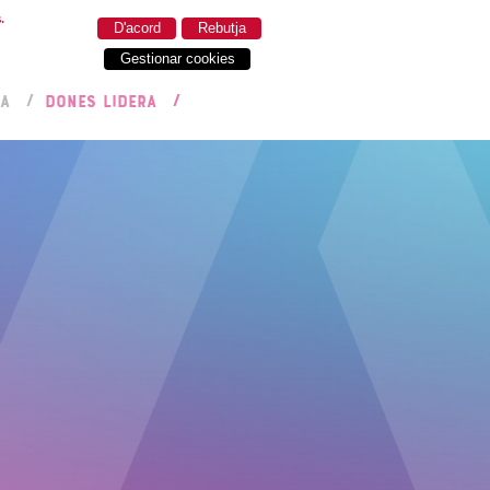
.
D'acord
Rebutja
Gestionar cookies
RA
DONES LIDERA