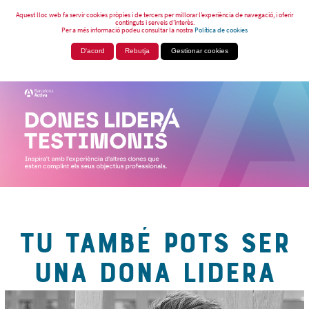
Aquest lloc web fa servir cookies pròpies i de tercers per millorar l’experiència de navegació, i oferir
continguts i serveis d’interès.
Per a més informació podeu consultar la nostra
Política de cookies
D'acord
Rebutja
Gestionar cookies
TU TAMBÉ POTS SER
UNA DONA LIDERA