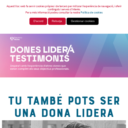
Aquest lloc web fa servir cookies pròpies i de tercers per millorar l’experiència de navegació, i oferir
continguts i serveis d’interès.
Per a més informació podeu consultar la nostra
Política de cookies
D'acord
Rebutja
Gestionar cookies
TU TAMBÉ POTS SER
UNA DONA LIDERA