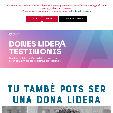
Aquest lloc web fa servir cookies pròpies i de tercers per millorar l’experiència de navegació, i oferir
continguts i serveis d’interès.
Per a més informació podeu consultar la nostra
Política de cookies
D'acord
Rebutja
Gestionar cookies
TU TAMBÉ POTS SER
UNA DONA LIDERA