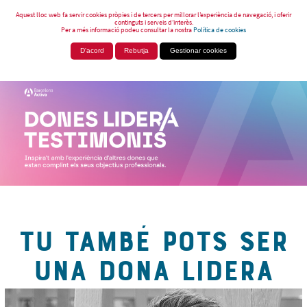
Aquest lloc web fa servir cookies pròpies i de tercers per millorar l’experiència de navegació, i oferir
continguts i serveis d’interès.
Per a més informació podeu consultar la nostra
Política de cookies
D'acord
Rebutja
Gestionar cookies
TU TAMBÉ POTS SER
UNA DONA LIDERA