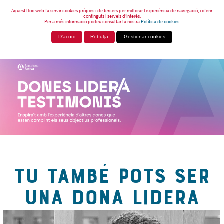
Aquest lloc web fa servir cookies pròpies i de tercers per millorar l’experiència de navegació, i oferir
continguts i serveis d’interès.
Per a més informació podeu consultar la nostra
Política de cookies
D'acord
Rebutja
Gestionar cookies
TU TAMBÉ POTS SER
UNA DONA LIDERA