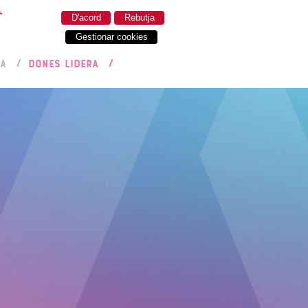
.
D'acord
Rebutja
Gestionar cookies
RA
DONES LIDERA