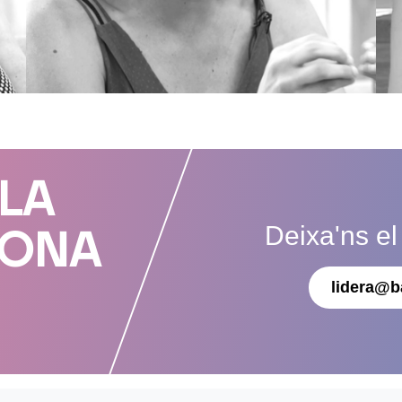
 LA
Deixa'ns el
DONA
lidera@b