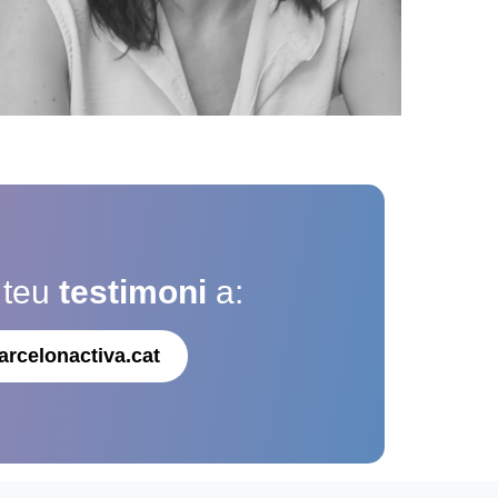
 teu
testimoni
a:
arcelonactiva.cat