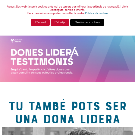
Aquest lloc web fa servir cookies pròpies i de tercers per millorar l’experiència de navegació, i oferir
continguts i serveis d’interès.
Per a més informació podeu consultar la nostra
Política de cookies
D'acord
Rebutja
Gestionar cookies
TU TAMBÉ POTS SER
UNA DONA LIDERA