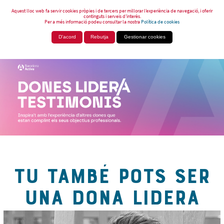
Aquest lloc web fa servir cookies pròpies i de tercers per millorar l’experiència de navegació, i oferir
continguts i serveis d’interès.
Per a més informació podeu consultar la nostra
Política de cookies
D'acord
Rebutja
Gestionar cookies
TU TAMBÉ POTS SER
UNA DONA LIDERA