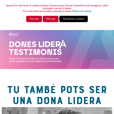
Aquest lloc web fa servir cookies pròpies i de tercers per millorar l’experiència de navegació, i oferir
continguts i serveis d’interès.
Per a més informació podeu consultar la nostra
Política de cookies
D'acord
Rebutja
Gestionar cookies
TU TAMBÉ POTS SER
UNA DONA LIDERA