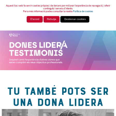
Aquest lloc web fa servir cookies pròpies i de tercers per millorar l’experiència de navegació, i oferir
continguts i serveis d’interès.
Per a més informació podeu consultar la nostra
Política de cookies
D'acord
Rebutja
Gestionar cookies
TU TAMBÉ POTS SER
UNA DONA LIDERA