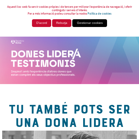
Aquest lloc web fa servir cookies pròpies i de tercers per millorar l’experiència de navegació, i oferir
continguts i serveis d’interès.
Per a més informació podeu consultar la nostra
Política de cookies
D'acord
Rebutja
Gestionar cookies
TU TAMBÉ POTS SER
UNA DONA LIDERA