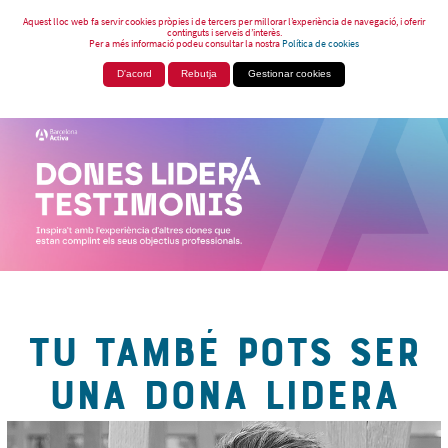
Aquest lloc web fa servir cookies pròpies i de tercers per millorar l’experiència de navegació, i oferir
continguts i serveis d’interès.
Per a més informació podeu consultar la nostra
Política de cookies
D'acord
Rebutja
Gestionar cookies
TU TAMBÉ POTS SER
UNA DONA LIDERA