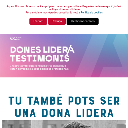
Aquest lloc web fa servir cookies pròpies i de tercers per millorar l’experiència de navegació, i oferir
continguts i serveis d’interès.
Per a més informació podeu consultar la nostra
Política de cookies
D'acord
Rebutja
Gestionar cookies
TU TAMBÉ POTS SER
UNA DONA LIDERA