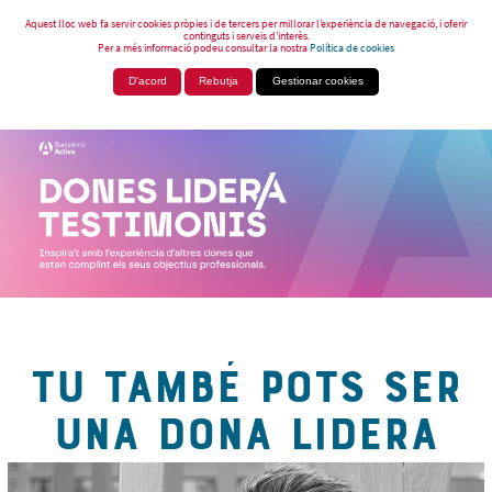
Aquest lloc web fa servir cookies pròpies i de tercers per millorar l’experiència de navegació, i oferir
continguts i serveis d’interès.
Per a més informació podeu consultar la nostra
Política de cookies
D'acord
Rebutja
Gestionar cookies
TU TAMBÉ POTS SER
UNA DONA LIDERA