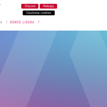
.
D'acord
Rebutja
Gestionar cookies
RA
DONES LIDERA