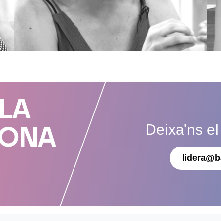
 LA
Deixa'ns el
DONA
lidera@b