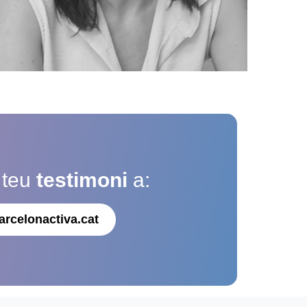
 teu
testimoni
a:
arcelonactiva.cat