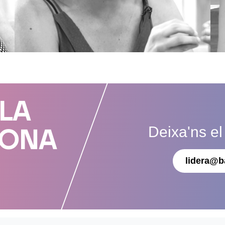
 LA
Deixa'ns el
DONA
lidera@b