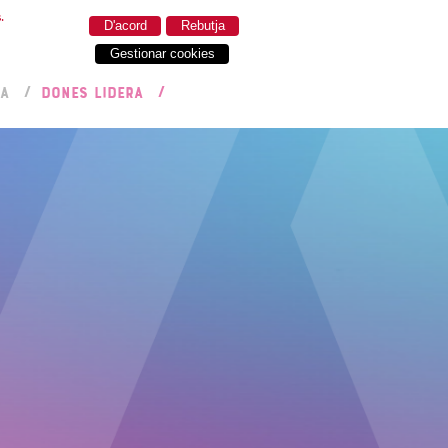
.
D'acord
Rebutja
Gestionar cookies
RA
DONES LIDERA