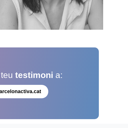
 teu
testimoni
a:
arcelonactiva.cat