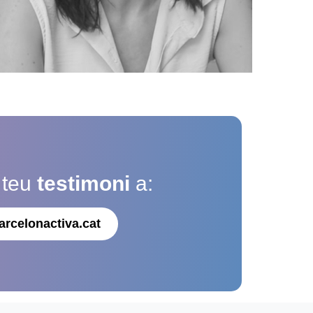
 teu
testimoni
a:
arcelonactiva.cat