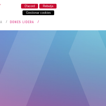
.
D'acord
Rebutja
Gestionar cookies
RA
DONES LIDERA