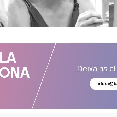
 LA
Deixa'ns el
DONA
lidera@b