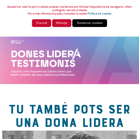
Aquest lloc web fa servir cookies pròpies i de tercers per millorar l’experiència de navegació, i oferir
continguts i serveis d’interès.
Per a més informació podeu consultar la nostra
Política de cookies
D'acord
Rebutja
Gestionar cookies
TU TAMBÉ POTS SER
UNA DONA LIDERA