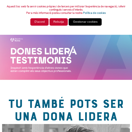
Aquest lloc web fa servir cookies pròpies i de tercers per millorar l’experiència de navegació, i oferir
continguts i serveis d’interès.
Per a més informació podeu consultar la nostra
Política de cookies
D'acord
Rebutja
Gestionar cookies
TU TAMBÉ POTS SER
UNA DONA LIDERA