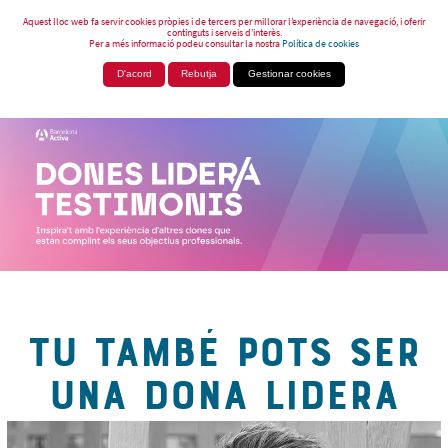
Aquest lloc web fa servir cookies pròpies i de tercers per millorar l’experiència de navegació, i oferir
continguts i serveis d’interès.
Per a més informació podeu consultar la nostra
Política de cookies
D'acord
Rebutja
Gestionar cookies
TU TAMBÉ POTS SER
UNA DONA LIDERA