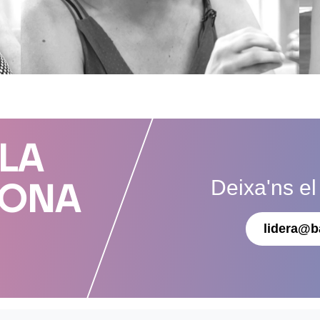
 LA
Deixa'ns el
DONA
lidera@b