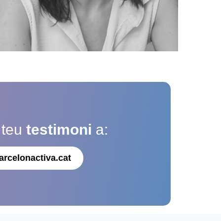
 teu
testimoni
a:
arcelonactiva.cat