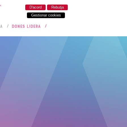
.
D'acord
Rebutja
Gestionar cookies
RA
DONES LIDERA