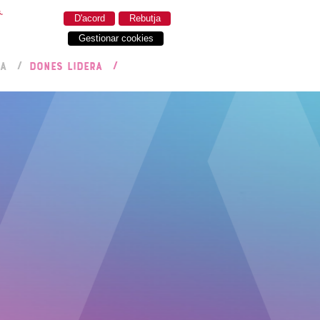
.
D'acord
Rebutja
Gestionar cookies
RA
DONES LIDERA