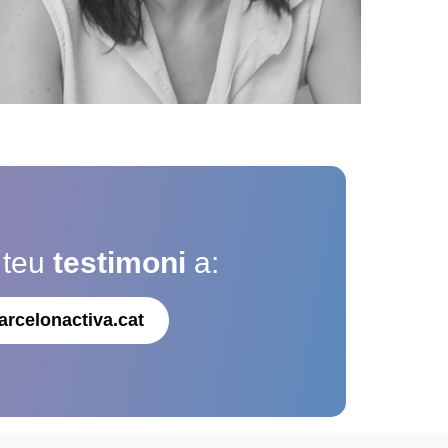
 teu
testimoni
a:
arcelonactiva.cat