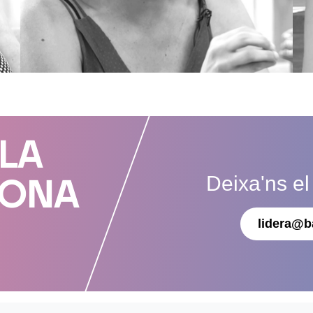
 LA
Deixa'ns el
DONA
lidera@b