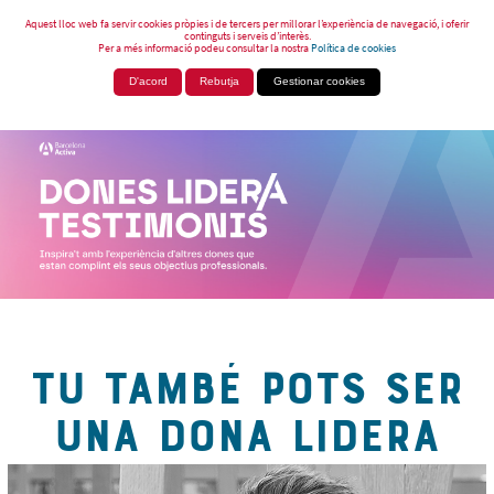
Aquest lloc web fa servir cookies pròpies i de tercers per millorar l’experiència de navegació, i oferir
continguts i serveis d’interès.
Per a més informació podeu consultar la nostra
Política de cookies
D'acord
Rebutja
Gestionar cookies
TU TAMBÉ POTS SER
UNA DONA LIDERA