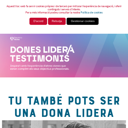
Aquest lloc web fa servir cookies pròpies i de tercers per millorar l’experiència de navegació, i oferir
continguts i serveis d’interès.
Per a més informació podeu consultar la nostra
Política de cookies
D'acord
Rebutja
Gestionar cookies
TU TAMBÉ POTS SER
UNA DONA LIDERA