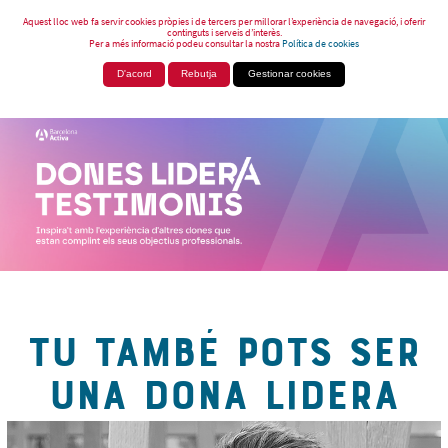
Aquest lloc web fa servir cookies pròpies i de tercers per millorar l’experiència de navegació, i oferir
continguts i serveis d’interès.
Per a més informació podeu consultar la nostra
Política de cookies
D'acord
Rebutja
Gestionar cookies
TU TAMBÉ POTS SER
UNA DONA LIDERA