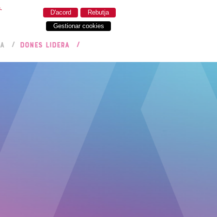
.
D'acord
Rebutja
Gestionar cookies
RA
DONES LIDERA