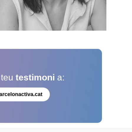
 teu
testimoni
a:
arcelonactiva.cat