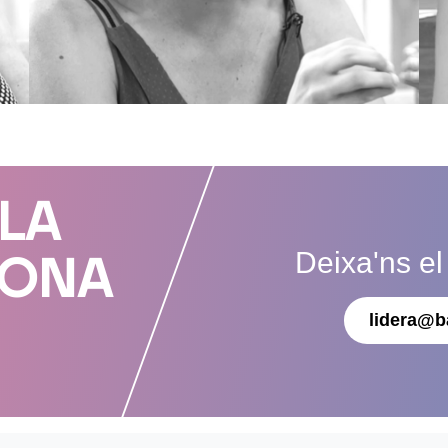
 LA
Deixa'ns el
DONA
lidera@b