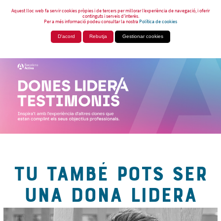
Aquest lloc web fa servir cookies pròpies i de tercers per millorar l’experiència de navegació, i oferir
continguts i serveis d’interès.
Per a més informació podeu consultar la nostra
Política de cookies
D'acord
Rebutja
Gestionar cookies
TU TAMBÉ POTS SER
UNA DONA LIDERA