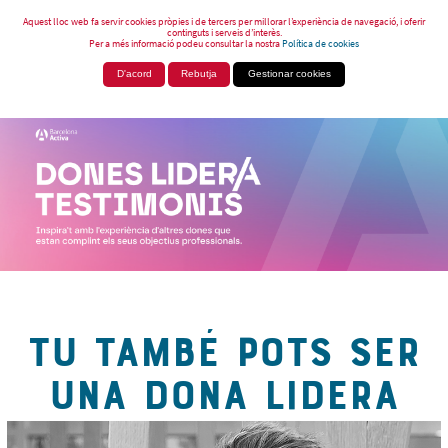
Aquest lloc web fa servir cookies pròpies i de tercers per millorar l’experiència de navegació, i oferir
continguts i serveis d’interès.
Per a més informació podeu consultar la nostra
Política de cookies
D'acord
Rebutja
Gestionar cookies
TU TAMBÉ POTS SER
UNA DONA LIDERA