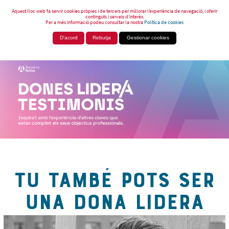
Aquest lloc web fa servir cookies pròpies i de tercers per millorar l’experiència de navegació, i oferir
continguts i serveis d’interès.
Per a més informació podeu consultar la nostra
Política de cookies
D'acord
Rebutja
Gestionar cookies
TU TAMBÉ POTS SER
UNA DONA LIDERA