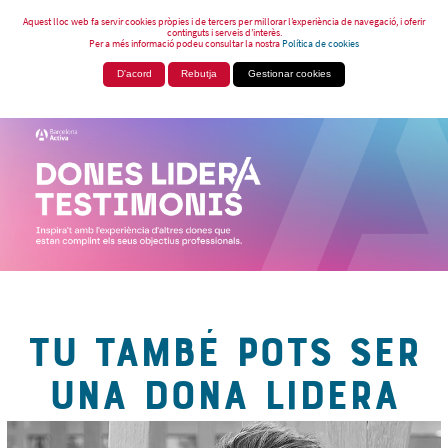
Aquest lloc web fa servir cookies pròpies i de tercers per millorar l’experiència de navegació, i oferir
continguts i serveis d’interès.
Per a més informació podeu consultar la nostra
Política de cookies
D'acord
Rebutja
Gestionar cookies
TU TAMBÉ POTS SER
UNA DONA LIDERA