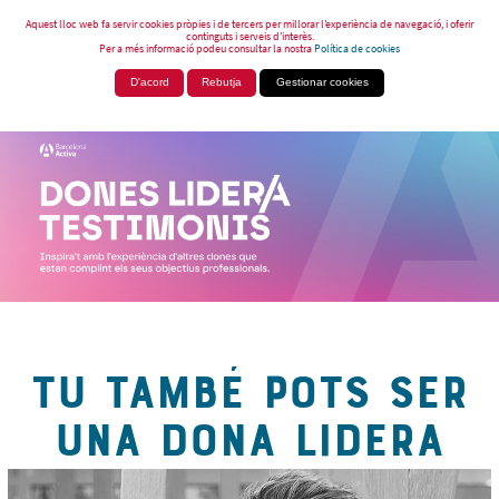
Aquest lloc web fa servir cookies pròpies i de tercers per millorar l’experiència de navegació, i oferir
continguts i serveis d’interès.
Per a més informació podeu consultar la nostra
Política de cookies
D'acord
Rebutja
Gestionar cookies
TU TAMBÉ POTS SER
UNA DONA LIDERA