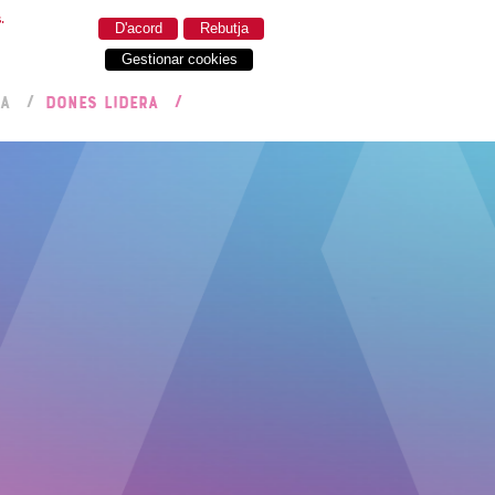
.
D'acord
Rebutja
Gestionar cookies
RA
DONES LIDERA