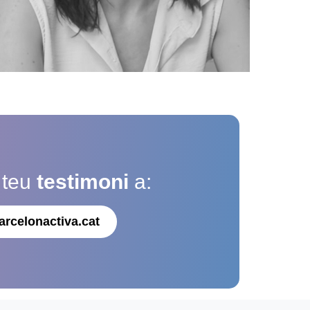
 teu
testimoni
a:
arcelonactiva.cat