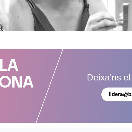
 LA
Deixa'ns el
DONA
lidera@b