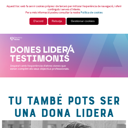
Aquest lloc web fa servir cookies pròpies i de tercers per millorar l’experiència de navegació, i oferir
continguts i serveis d’interès.
Per a més informació podeu consultar la nostra
Política de cookies
D'acord
Rebutja
Gestionar cookies
TU TAMBÉ POTS SER
UNA DONA LIDERA