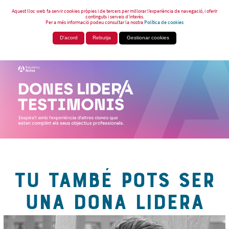
Aquest lloc web fa servir cookies pròpies i de tercers per millorar l’experiència de navegació, i oferir
continguts i serveis d’interès.
Per a més informació podeu consultar la nostra
Política de cookies
D'acord
Rebutja
Gestionar cookies
TU TAMBÉ POTS SER
UNA DONA LIDERA