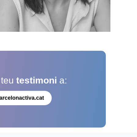
 teu
testimoni
a:
arcelonactiva.cat