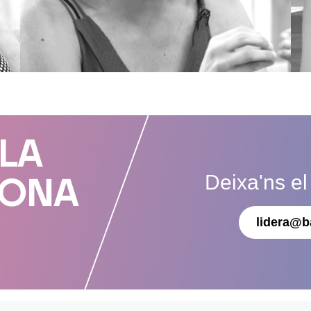
 LA
Deixa'ns el
DONA
lidera@b