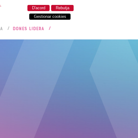
.
D'acord
Rebutja
Gestionar cookies
RA
DONES LIDERA