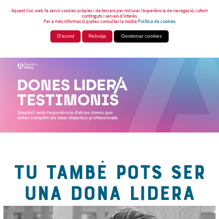
Aquest lloc web fa servir cookies pròpies i de tercers per millorar l’experiència de navegació, i oferir
continguts i serveis d’interès.
Per a més informació podeu consultar la nostra
Política de cookies
D'acord
Rebutja
Gestionar cookies
TU TAMBÉ POTS SER
UNA DONA LIDERA